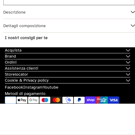
Descrizione
Dettagli composizione
I nostri consigli per te
Acquista
Brand
Ordini
Assistenza clienti
Storelocator
Cookie & Privacy policy
Facebook
Instagram
Youtube
Metodi di pagamento
© 2026
Scorpion Bay
|
Sovvenzioni e contributi