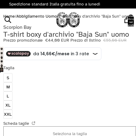
Spedizione standard Italia gratuita fino a lunedì
Home
/
Abbigliamento Uomo
/
T-shirt boxy d'archivio "Baja Sun" uomo
Totale
articoli
nel
carrello:
Scorpion Bay
0
T-shirt boxy d'archivio "Baja Sun" uomo
Prezzo promozionale
€44,00 EUR
Prezzo di listino
€55,00 EUR
Taglia
S
M
L
XL
XXL
Scheda taglie
Seleziona la taglia