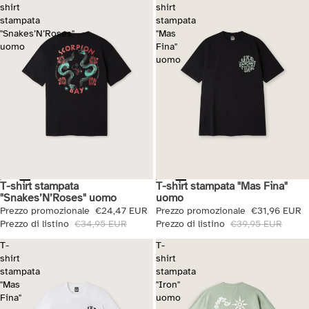
shirt
shirt
stampata
stampata
"Snakes’N’Roses"
"Mas
uomo
Fina"
uomo
T-shirt stampata
T-shirt stampata "Mas Fina"
Saldi
Saldi
"Snakes’N’Roses" uomo
uomo
Prezzo promozionale
€24,47 EUR
Prezzo promozionale
€31,96 EUR
Prezzo di listino
€34,95 EUR
Prezzo di listino
€39,95 EUR
T-
T-
shirt
shirt
stampata
stampata
"Mas
"Iron"
Fina"
uomo