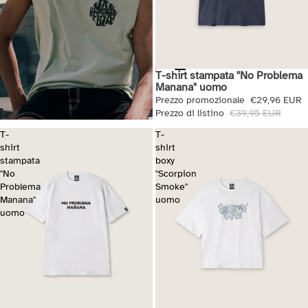
T-shirt stampata "No Problema
Saldi
Manana" uomo
Prezzo promozionale
€29,96 EUR
Prezzo di listino
€39,95 EUR
T-
T-
shirt
shirt
stampata
boxy
"No
"Scorpion
Problema
Smoke"
Manana"
uomo
uomo