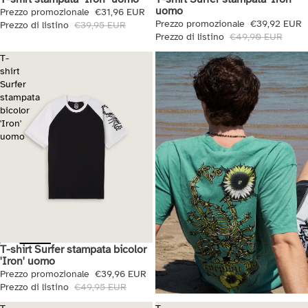
uomo
Prezzo promozionale
€31,96 EUR
Prezzo promozionale
€39,92 EUR
Prezzo di listino
€39,95 EUR
Prezzo di listino
€49,90 EUR
T-
shirt
Surfer
stampata
bicolor
'Iron'
uomo
T-shirt Surfer stampata bicolor
Saldi
'Iron' uomo
Prezzo promozionale
€39,96 EUR
Prezzo di listino
€49,95 EUR