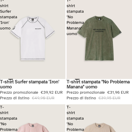
T-
T-
shirt
shirt
Surfer
stampata
stampata
"No
'Iron'
Problema
uomo
Manana"
uomo
T-shirt Surfer stampata 'Iron'
T-shirt stampata "No Problema
Saldi
Saldi
uomo
Manana" uomo
Prezzo promozionale
€39,92 EUR
Prezzo promozionale
€31,96 EUR
Prezzo di listino
€49,90 EUR
Prezzo di listino
€39,95 EUR
T-
T-
shirt
shirt
stampata
stampata
"No
"No
Problema
Problema