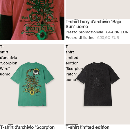
T-shirt boxy d'archivio "Baja
Saldi
Sun" uomo
Prezzo promozionale
€44,00 EUR
Prezzo di listino
€55,00 EUR
T-
T-
shirt
shirt
d'archivio
limited
"Scorpion
edition
Wire"
"Scorpion
uomo
Patch"
uomo
T-shirt d'archivio "Scorpion
T-shirt limited edition
Saldi