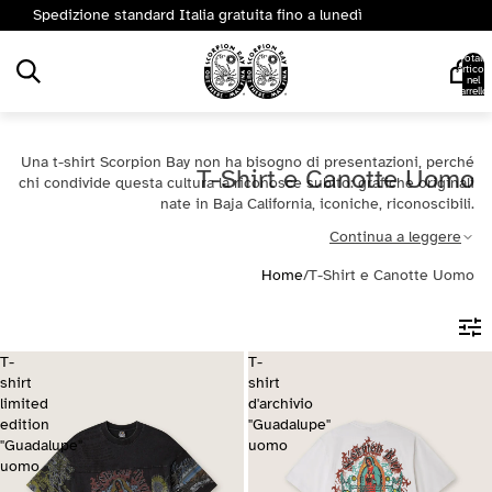
Spedizione standard Italia gratuita fino a lunedì
Totale
articoli
nel
carrello:
0
Una t-shirt Scorpion Bay non ha bisogno di presentazioni, perché
T-Shirt e Canotte Uomo
chi condivide questa cultura la riconosce subito: grafiche originali
nate in Baja California, iconiche, riconoscibili.
Continua a leggere
Home
/
T-Shirt e Canotte Uomo
T-
T-
shirt
shirt
limited
d'archivio
edition
"Guadalupe"
"Guadalupe"
uomo
uomo