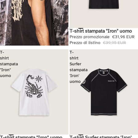
T-shirt stampata "Iron" uomo
Saldi
Prezzo promozionale
€31,96 EUR
Prezzo di listino
€39,95 EUR
T-
T-
shirt
shirt
stampata
Surfer
"Iron"
stampata
uomo
'Iron'
uomo
T-shirt stampata "Iron" uomo
T-shirt Surfer stampata 'Iron'
Saldi
Saldi