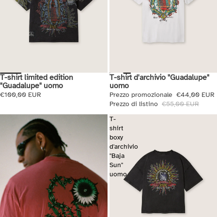
T-shirt limited edition
T-shirt d'archivio "Guadalupe"
Saldi
"Guadalupe" uomo
uomo
€100,00 EUR
Prezzo promozionale
€44,00 EUR
Prezzo di listino
€55,00 EUR
T-
shirt
boxy
d'archivio
"Baja
Sun"
uomo