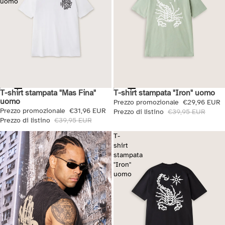
uomo
T-shirt stampata "Mas Fina"
T-shirt stampata "Iron" uomo
Saldi
Saldi
uomo
Prezzo promozionale
€29,96 EUR
Prezzo promozionale
€31,96 EUR
Prezzo di listino
€39,95 EUR
Prezzo di listino
€39,95 EUR
T-
shirt
stampata
"Iron"
uomo