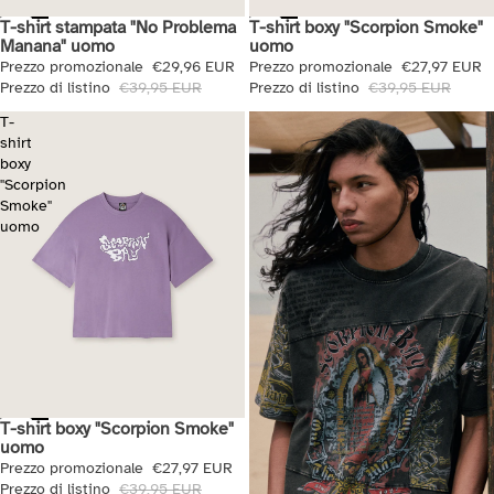
T-shirt stampata "No Problema
T-shirt boxy "Scorpion Smoke"
Saldi
Saldi
Manana" uomo
uomo
Prezzo promozionale
€29,96 EUR
Prezzo promozionale
€27,97 EUR
Prezzo di listino
€39,95 EUR
Prezzo di listino
€39,95 EUR
T-
shirt
boxy
"Scorpion
Smoke"
uomo
T-shirt boxy "Scorpion Smoke"
Saldi
uomo
Prezzo promozionale
€27,97 EUR
Prezzo di listino
€39,95 EUR