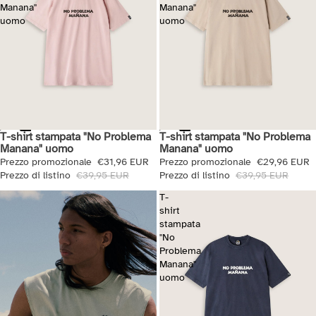
Manana"
Manana"
uomo
uomo
T-shirt stampata "No Problema
T-shirt stampata "No Problema
Saldi
Saldi
Manana" uomo
Manana" uomo
Prezzo promozionale
€31,96 EUR
Prezzo promozionale
€29,96 EUR
Prezzo di listino
€39,95 EUR
Prezzo di listino
€39,95 EUR
T-
shirt
stampata
"No
Problema
Manana"
uomo