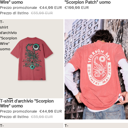
Wire" uomo
"Scorpion Patch" uomo
Prezzo promozionale
€44,00 EUR
€100,00 EUR
Prezzo di listino
€55,00 EUR
T-
shirt
d'archivio
"Scorpion
Wire"
uomo
T-shirt d'archivio "Scorpion
Saldi
Wire" uomo
Prezzo promozionale
€44,00 EUR
Prezzo di listino
€55,00 EUR
T-
T-