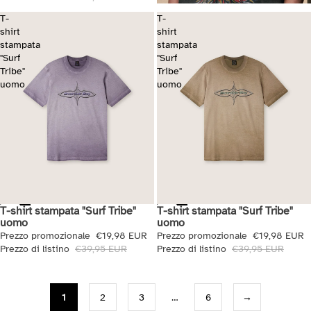
T-
T-
shirt
shirt
stampata
stampata
"Surf
"Surf
Tribe"
Tribe"
uomo
uomo
T-shirt stampata "Surf Tribe"
T-shirt stampata "Surf Tribe"
Saldi
Saldi
uomo
uomo
Prezzo promozionale
€19,98 EUR
Prezzo promozionale
€19,98 EUR
Prezzo di listino
€39,95 EUR
Prezzo di listino
€39,95 EUR
1
2
3
…
6
→