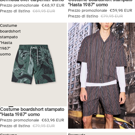
"Hasta 1987" uomo
Prezzo promozionale
€48,97 EUR
Prezzo promozionale
€59,96 EUR
Prezzo di listino
€69,95 EUR
Prezzo di listino
€79,95 EUR
Costume
boardshort
stampato
"Hasta
1987"
uomo
Costume boardshort stampato
Saldi
"Hasta 1987" uomo
Prezzo promozionale
€63,96 EUR
Prezzo di listino
€79,95 EUR