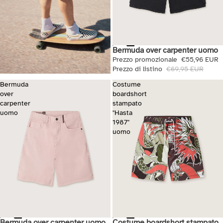
Bermuda over carpenter uomo
Saldi
Prezzo promozionale
€55,96 EUR
Prezzo di listino
€69,95 EUR
Bermuda
Costume
over
boardshort
carpenter
stampato
uomo
"Hasta
1987"
uomo
Bermuda over carpenter uomo
Costume boardshort stampato
Saldi
Saldi