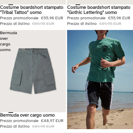
Costume boardshort stampato
Costume boardshort stampato
Saldi
Saldi
"Tribal Tattoo" uomo
"Gothic Lettering" uomo
Prezzo promozionale
€55,96 EUR
Prezzo promozionale
€55,96 EUR
Prezzo di listino
€69,95 EUR
Prezzo di listino
€69,95 EUR
Bermuda
over
cargo
uomo
Bermuda over cargo uomo
Saldi
Prezzo promozionale
€48,97 EUR
Prezzo di listino
€69,95 EUR