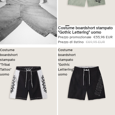
Costume boardshort stampato
Saldi
"Gothic Lettering" uomo
Prezzo promozionale
€55,96 EUR
Prezzo di listino
€69,95 EUR
Costume
Costume
boardshort
boardshort
stampato
stampato
"Tribal
"Gothic
Tattoo"
Lettering"
uomo
uomo