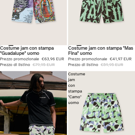
Costume jam con stampa
Costume jam con stampa "Mas
Saldi
Saldi
"Guadalupe" uomo
Fina" uomo
Prezzo promozionale
€63,96 EUR
Prezzo promozionale
€41,97 EUR
Prezzo di listino
€79,95 EUR
Prezzo di listino
€59,95 EUR
Costume
jam
con
stampa
"Camo"
uomo