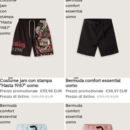
Costume
Bermuda
jam
comfort
con
essential
stampa
uomo
"Hasta
1987"
uomo
Bermuda comfort essential
Costume jam con stampa
Saldi
Saldi
uomo
"Hasta 1987" uomo
Prezzo promozionale
€38,97 EUR
Prezzo promozionale
€55,96 EUR
Prezzo di listino
€59,95 EUR
Prezzo di listino
€69,95 EUR
Bermuda
Bermuda
comfort
comfort
essential
essential
uomo
uomo