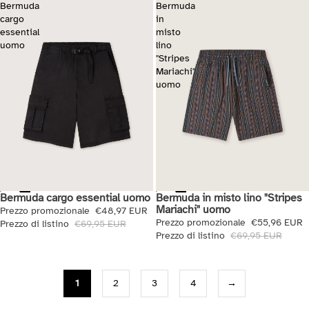
Bermuda
Bermuda
cargo
in
essential
misto
uomo
lino
"Stripes
Mariachi"
uomo
Bermuda cargo essential uomo
Bermuda in misto lino "Stripes
Saldi
Saldi
Mariachi" uomo
Prezzo promozionale
€48,97 EUR
Prezzo promozionale
€55,96 EUR
Prezzo di listino
€69,95 EUR
Prezzo di listino
€69,95 EUR
1
2
3
4
→