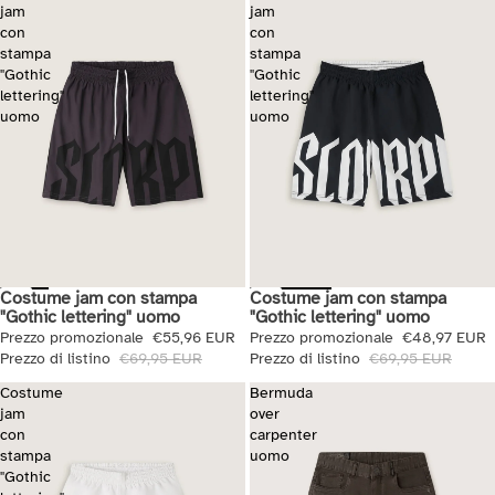
jam
jam
con
con
stampa
stampa
"Gothic
"Gothic
lettering"
lettering"
uomo
uomo
Costume jam con stampa
Costume jam con stampa
Saldi
Saldi
"Gothic lettering" uomo
"Gothic lettering" uomo
Prezzo promozionale
€48,97 EUR
Prezzo promozionale
€55,96 EUR
Prezzo di listino
€69,95 EUR
Prezzo di listino
€69,95 EUR
Costume
Bermuda
jam
over
con
carpenter
stampa
uomo
"Gothic