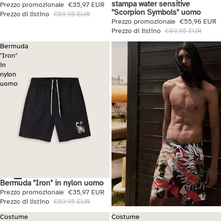
stampa water sensitive
Prezzo promozionale
€35,97 EUR
"Scorpion Symbols" uomo
Prezzo di listino
€59,95 EUR
Prezzo promozionale
€55,96 EUR
Prezzo di listino
€69,95 EUR
Bermuda
"Iron"
in
nylon
uomo
Bermuda "Iron" in nylon uomo
Saldi
Prezzo promozionale
€35,97 EUR
Prezzo di listino
€59,95 EUR
Costume
Costume