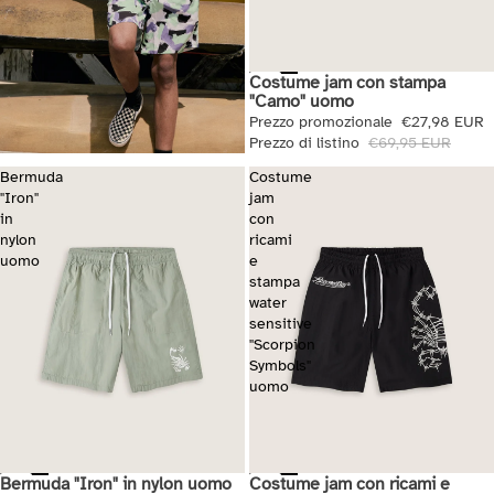
Costume jam con stampa
Saldi
"Camo" uomo
Prezzo promozionale
€27,98 EUR
Prezzo di listino
€69,95 EUR
Bermuda
Costume
"Iron"
jam
in
con
nylon
ricami
uomo
e
stampa
water
sensitive
"Scorpion
Symbols"
uomo
Bermuda "Iron" in nylon uomo
Costume jam con ricami e
Saldi
Saldi