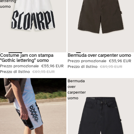
lettering"
uomo
Costume jam con stampa
Bermuda over carpenter uomo
Saldi
Saldi
"Gothic lettering" uomo
Prezzo promozionale
€55,96 EUR
Prezzo promozionale
€55,96 EUR
Prezzo di listino
€69,95 EUR
Prezzo di listino
€69,95 EUR
Bermuda
over
carpenter
uomo