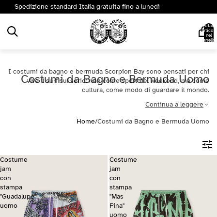
Spedizione standard Italia gratuita fino a lunedì
Totale
articoli
nel
carrello:
0
I costumi da bagno e bermuda Scorpion Bay sono pensati per chi
Costumi da Bagno e Bermuda Uomo
vive il surf sul serio: non come sport del weekend, ma come
cultura, come modo di guardare il mondo.
Continua a leggere
Home
/
Costumi da Bagno e Bermuda Uomo
Costume
Costume
jam
jam
con
con
stampa
stampa
"Guadalupe"
"Mas
uomo
Fina"
uomo