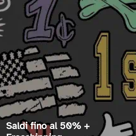
Saldi fino al 50% +