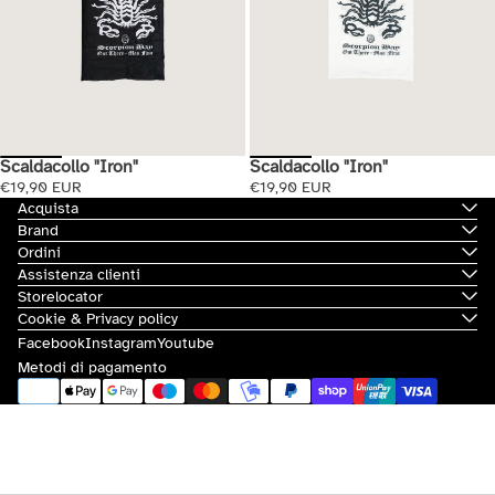
Scaldacollo "Iron"
Scaldacollo "Iron"
€19,90 EUR
€19,90 EUR
Acquista
Brand
Ordini
Assistenza clienti
Storelocator
Cookie & Privacy policy
Facebook
Instagram
Youtube
Metodi di pagamento
© 2026
Scorpion Bay
|
Sovvenzioni e contributi