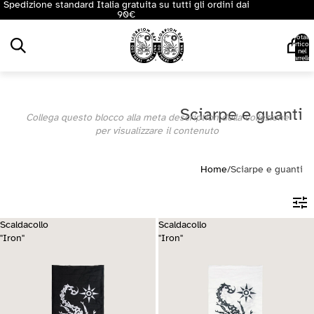
Spedizione standard Italia gratuita su tutti gli ordini dai
90€
Totale
articoli
nel
carrello:
0
Sciarpe e guanti
Collega questo blocco alla meta description della collezione
per visualizzare il contenuto
Home
/
Sciarpe e guanti
Scaldacollo
Scaldacollo
"Iron"
"Iron"