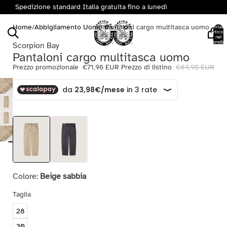
Spedizione standard Italia gratuita fino a lunedì
Home
/
Abbigliamento Uomo
/
Pantaloni cargo multitasca uomo
Totale
articoli
nel
carrello:
Scorpion Bay
0
Pantaloni cargo multitasca uomo
Prezzo promozionale
€71,96 EUR
Prezzo di listino
€89,95 EUR
Colore:
Beige sabbia
Taglia
28
30