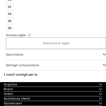
32
34
36
38
Scheda taglie
Seleziona la taglia
Descrizione
Dettagli composizione
I nostri consigli per te
Acquista
Brand
Ordini
Assistenza clienti
Storelocator