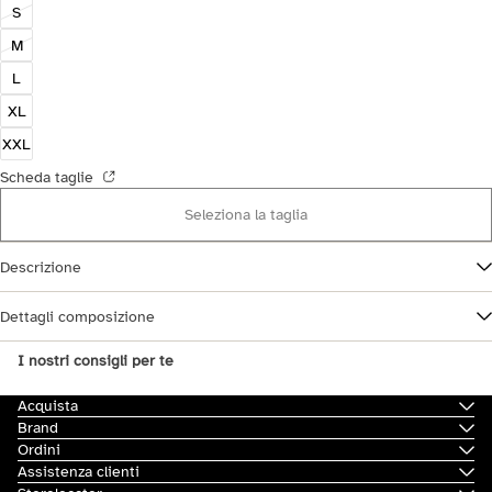
S
M
L
XL
XXL
Scheda taglie
Seleziona la taglia
Descrizione
Dettagli composizione
I nostri consigli per te
Acquista
Brand
Ordini
Assistenza clienti