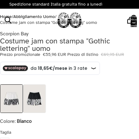
Spedizione standard Italia gratuita fino a lunedì
Home
/
Abbigliamento Uomo
/
Totale
articoli
Costume jam con stampa "Gothic lettering" uomo
nel
carrello:
0
Scorpion Bay
Costume jam con stampa "Gothic
lettering" uomo
Prezzo promozionale
€55,96 EUR
Prezzo di listino
€69,95 EUR
Colore:
Bianco
Taglia