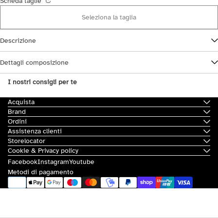
Scheda taglie
Seleziona la taglia
Descrizione
Dettagli composizione
I nostri consigli per te
Acquista
Brand
Ordini
Assistenza clienti
Storelocator
Cookie & Privacy policy
Facebook
Instagram
Youtube
Metodi di pagamento
© 2026
Scorpion Bay
|
Sovvenzioni e contributi