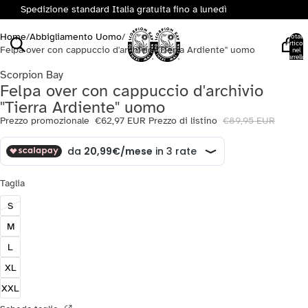
Spedizione standard Italia gratuita fino a lunedì
Home
/
Abbigliamento Uomo
/
Totale
articoli
Felpa over con cappuccio d'archivio "Tierra Ardiente" uomo
nel
carrello:
0
Scorpion Bay
Felpa over con cappuccio d'archivio
"Tierra Ardiente" uomo
Prezzo promozionale
€62,97 EUR
Prezzo di listino
€89,95 EUR
Taglia
S
M
L
XL
XXL