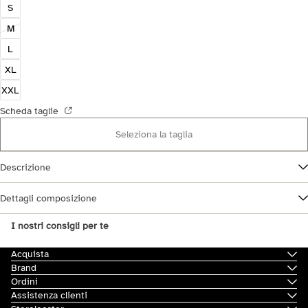
S
M
L
XL
XXL
Scheda taglie
Seleziona la taglia
Descrizione
Dettagli composizione
I nostri consigli per te
Acquista
Brand
Ordini
Assistenza clienti