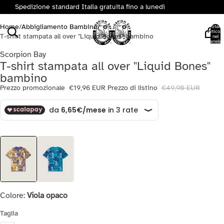
Spedizione standard Italia gratuita fino a lunedì
Home
/
Abbigliamento Bambino
/
Totale
articoli
T-shirt stampata all over "Liquid Bones" bambino
nel
carrello:
0
Scorpion Bay
T-shirt stampata all over "Liquid Bones"
bambino
Prezzo promozionale
€19,96 EUR
Prezzo di listino
€49,90 EUR
Colore:
Viola opaco
Taglia