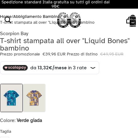
Spedizione standard Italia gratuita su tutti gli ordini dai
90€
Home
/
Abbigliamento Bambino
/
Totale
articoli
T-shirt stampata all over "Liquid Bones" bambino
nel
carrello:
0
Scorpion Bay
T-shirt stampata all over "Liquid Bones"
bambino
Prezzo promozionale
€39,96 EUR
Prezzo di listino
€49,95 EUR
Colore:
Verde giada
Taglia