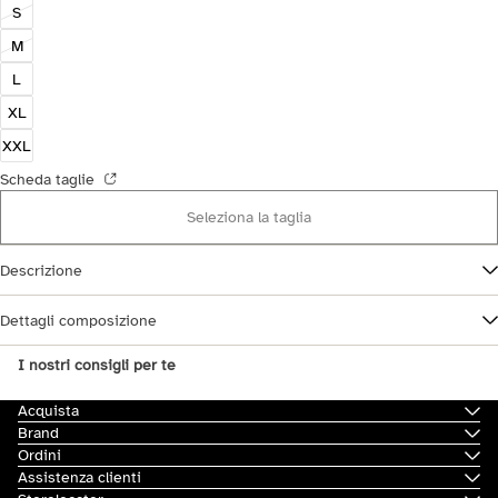
S
M
L
XL
XXL
Scheda taglie
Seleziona la taglia
Descrizione
Dettagli composizione
I nostri consigli per te
Acquista
Brand
Ordini
Assistenza clienti