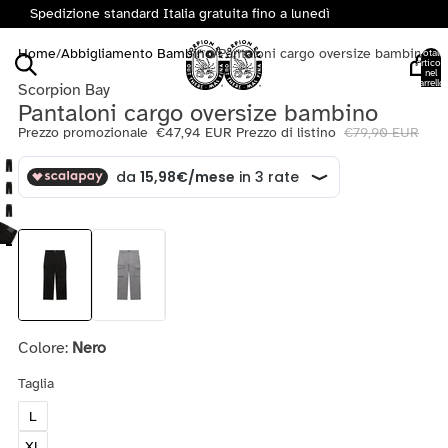
Spedizione standard Italia gratuita fino a lunedì
Home
/
Abbigliamento Bambino
/
Pantaloni cargo oversize bambino
Totale
articoli
nel
carrello:
Scorpion Bay
0
Pantaloni cargo oversize bambino
Prezzo promozionale
€47,94 EUR
Prezzo di listino
€79,90 EUR
Colore:
Nero
Taglia
L
XL