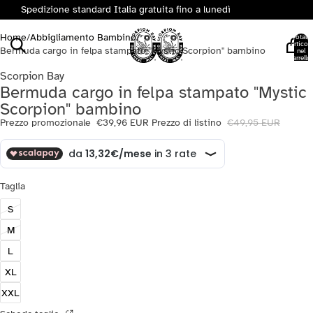
Spedizione standard Italia gratuita fino a lunedì
Home
/
Abbigliamento Bambino
/
Totale
articoli
Bermuda cargo in felpa stampato "Mystic Scorpion" bambino
nel
carrello:
0
Scorpion Bay
Bermuda cargo in felpa stampato "Mystic
Scorpion" bambino
Prezzo promozionale
€39,96 EUR
Prezzo di listino
€49,95 EUR
Taglia
S
M
L
XL
XXL