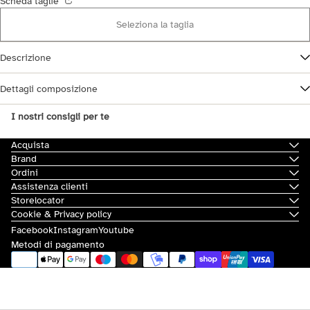
Scheda taglie
Seleziona la taglia
Descrizione
Dettagli composizione
I nostri consigli per te
Acquista
Brand
Ordini
Assistenza clienti
Storelocator
Cookie & Privacy policy
Facebook
Instagram
Youtube
Metodi di pagamento
© 2026
Scorpion Bay
|
Sovvenzioni e contributi