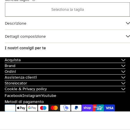
Seleziona la taglia
Descrizione
Dettagli composizione
I nostri consigli per te
Acquista
Brand
Ordini
Assistenza clienti
Storelocator
Cookie & Privacy policy
Facebook
Instagram
Youtube
Metodi di pagamento
© 2026
Scorpion Bay
|
Sovvenzioni e contributi