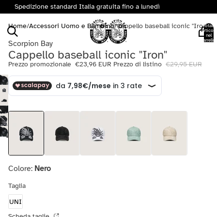
Spedizione standard Italia gratuita fino a lunedì
Home
/
Accessori Uomo e Bambino
/
Cappello baseball iconic "Iron"
Totale
articoli
nel
carrello:
Scorpion Bay
0
Cappello baseball iconic "Iron"
Prezzo promozionale
€23,96 EUR
Prezzo di listino
€29,95 EUR
Colore:
Nero
Taglia
UNI
Scheda taglie