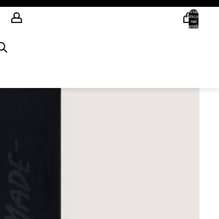
Totale
articoli
nel
carrello:
0
Account
Altre opzioni di accesso
Ordini
Profilo