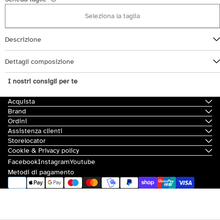
Seleziona la taglia
Descrizione
Dettagli composizione
I nostri consigli per te
Acquista
Brand
Ordini
Assistenza clienti
Storelocator
Cookie & Privacy policy
Facebook
Instagram
Youtube
Metodi di pagamento
© 2026
Scorpion Bay
|
Sovvenzioni e contributi