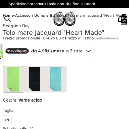
Spedizione standard Italia gratuita fino a lunedì
Home
/
Accessori Uomo e Bambino
/
Telo mare jacquard "Heart Made"
Totale
articoli
nel
carrello:
Scorpion Bay
0
Telo mare jacquard "Heart Made"
Prezzo promozionale
€14,95 EUR
Prezzo di listino
€29,90 EUR
Colore:
Verde acido
Taglia
UNI
Scheda taglie