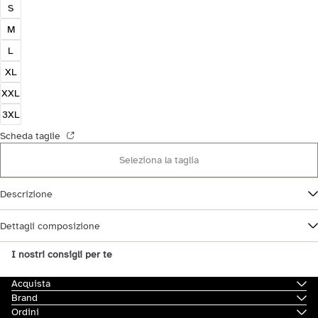
S
M
L
XL
XXL
3XL
Scheda taglie
Seleziona la taglia
Descrizione
Dettagli composizione
I nostri consigli per te
Acquista
Brand
Ordini