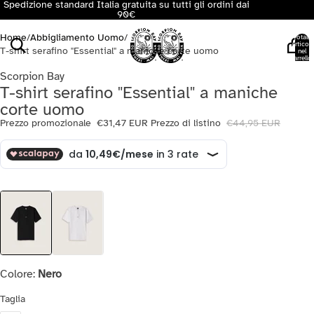
Spedizione standard Italia gratuita su tutti gli ordini dai
90€
Home
/
Abbigliamento Uomo
/
Totale
articoli
T-shirt serafino "Essential" a maniche corte uomo
nel
carrello:
0
Scorpion Bay
T-shirt serafino "Essential" a maniche
corte uomo
Prezzo promozionale
€31,47 EUR
Prezzo di listino
€44,95 EUR
Colore:
Nero
Taglia