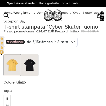
Spedizione standard Italia gratuita fino a lunedì
Home
/
Abbigliamento Uomo
/
T-shirt stampata "Cyber Skater" uomo
Totale
articoli
nel
carrello:
Scorpion Bay
0
T-shirt stampata "Cyber Skater" uomo
Prezzo promozionale
€24,47 EUR
Prezzo di listino
€34,95 EUR
Colore:
Giallo
Taglia
S
M