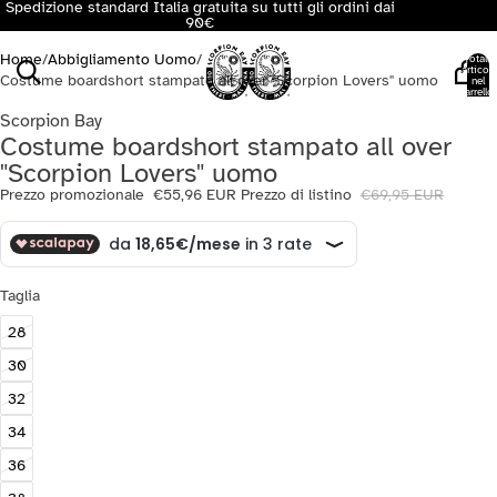
Spedizione standard Italia gratuita su tutti gli ordini dai
90€
Home
/
Abbigliamento Uomo
/
Totale
articoli
Costume boardshort stampato all over "Scorpion Lovers" uomo
nel
carrello:
0
Scorpion Bay
Costume boardshort stampato all over
"Scorpion Lovers" uomo
Prezzo promozionale
€55,96 EUR
Prezzo di listino
€69,95 EUR
Taglia
28
30
32
34
36