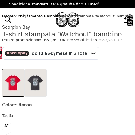
Spedizione standard Italia gratuita fino a lunedì
Home
/
Abbigliamento Bambino
/
T-shirt stampata "Watchout" bambino
Totale
articoli
nel
carrello:
Scorpion Bay
0
T-shirt stampata "Watchout" bambino
Prezzo promozionale
€31,96 EUR
Prezzo di listino
€39,95 EUR
Colore:
Rosso
Taglia
M
L