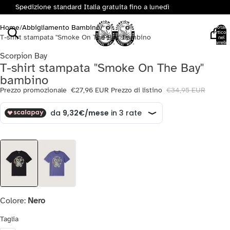
Spedizione standard Italia gratuita fino a lunedì
Home
/
Abbigliamento Bambino
/
Totale
articoli
T-shirt stampata "Smoke On The Bay" bambino
nel
carrello:
0
Scorpion Bay
T-shirt stampata "Smoke On The Bay"
bambino
Prezzo promozionale
€27,96 EUR
Prezzo di listino
€34,95 EUR
Colore:
Nero
Taglia