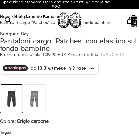
Spedizione standard Italia gratuita su tutti gli ordini dai
90€
Home
/
Abbigliamento Bambino
/
Totale
articoli
Pantaloni cargo "Patches" con elastico sul fondo bambino
nel
carrello:
0
Scorpion Bay
Pantaloni cargo "Patches" con elastico sul
fondo bambino
Prezzo promozionale
€39,95 EUR
Prezzo di listino
€79,90 EUR
Colore:
Grigio carbone
Taglia