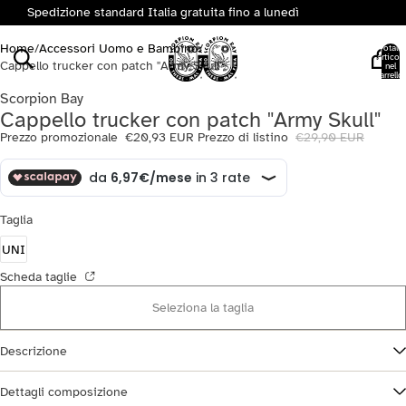
Spedizione standard Italia gratuita fino a lunedì
Home
/
Accessori Uomo e Bambino
/
Totale
articoli
Cappello trucker con patch "Army Skull"
nel
carrello:
0
Scorpion Bay
Cappello trucker con patch "Army Skull"
Prezzo promozionale
€20,93 EUR
Prezzo di listino
€29,90 EUR
Taglia
UNI
Scheda taglie
Seleziona la taglia
Descrizione
Dettagli composizione