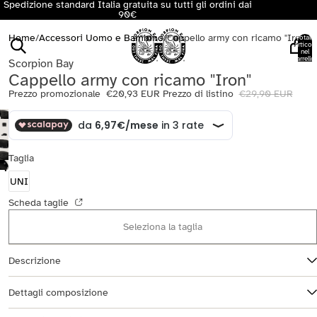
Spedizione standard Italia gratuita su tutti gli ordini dai
90€
Home
/
Accessori Uomo e Bambino
/
Cappello army con ricamo "Iron"
Totale
articoli
nel
carrello:
Scorpion Bay
0
Cappello army con ricamo "Iron"
Prezzo promozionale
€20,93 EUR
Prezzo di listino
€29,90 EUR
Taglia
UNI
Scheda taglie
Seleziona la taglia
Descrizione
Dettagli composizione