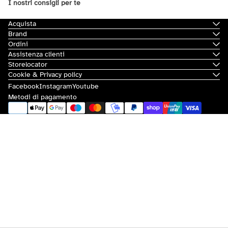
I nostri consigli per te
Acquista
Brand
Ordini
Assistenza clienti
Storelocator
Cookie & Privacy policy
Facebook
Instagram
Youtube
Metodi di pagamento
© 2026
Scorpion Bay
|
Sovvenzioni e contributi