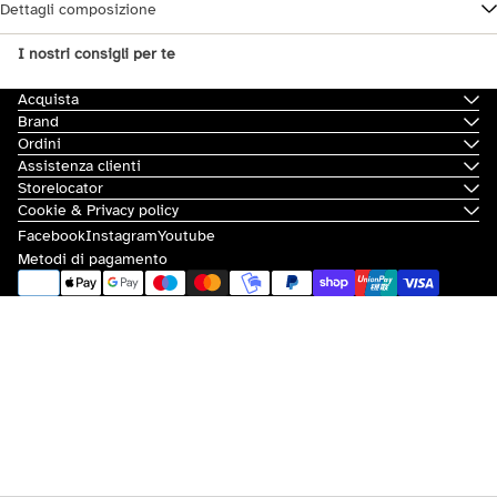
Dettagli composizione
I nostri consigli per te
Acquista
Brand
Ordini
Assistenza clienti
Storelocator
Cookie & Privacy policy
Facebook
Instagram
Youtube
Metodi di pagamento
© 2026
Scorpion Bay
|
Sovvenzioni e contributi