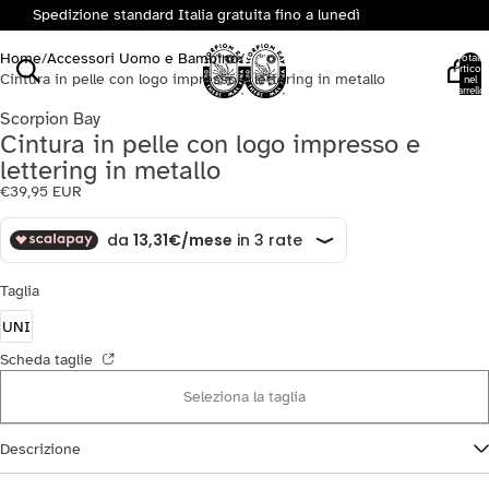
Spedizione standard Italia gratuita fino a lunedì
Home
/
Accessori Uomo e Bambino
/
Totale
articoli
Cintura in pelle con logo impresso e lettering in metallo
nel
carrello:
0
Scorpion Bay
Cintura in pelle con logo impresso e
lettering in metallo
€39,95 EUR
Taglia
UNI
Scheda taglie
Seleziona la taglia
Descrizione