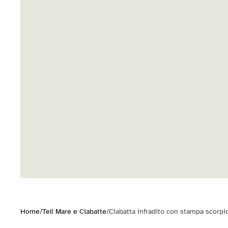
Home
/
Teli Mare e Ciabatte
/
Ciabatta infradito con stampa scorpi