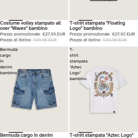
Costume volley stampato all
T-shirt stampata "Floating
Saldi
Saldi
over "Waves" bambino
Logo" bambino
Prezzo promozionale
€27,93 EUR
Prezzo promozionale
€27,92 EUR
Prezzo di listino
€39,90 EUR
Prezzo di listino
€34,90 EUR
Bermuda
T-
cargo
shirt
in
stampata
denim
"Aztec
bambino
Logo"
bambino
Bermuda cargo in denim
T-shirt stampata "Aztec Logo"
Saldi
Saldi