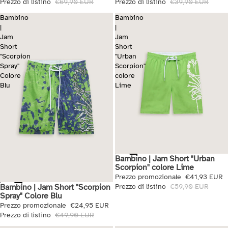
Prezzo di listino
€69,90 EUR
Prezzo di listino
€39,90 EUR
Bambino
Bambino
|
|
Jam
Jam
Short
Short
"Scorpion
"Urban
Spray"
Scorpion"
Colore
colore
Blu
Lime
Bambino | Jam Short "Urban
Saldi
Scorpion" colore Lime
Prezzo promozionale
€41,93 EUR
Bambino | Jam Short "Scorpion
Prezzo di listino
€59,90 EUR
Saldi
Spray" Colore Blu
Prezzo promozionale
€24,95 EUR
Prezzo di listino
€49,90 EUR