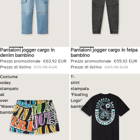
Pantaloni jogger cargo in
Pantaloni jogger cargo in felpa
Saldi
Saldi
denim bambino
bambino
Prezzo promozionale
€63,92 EUR
Prezzo promozionale
€55,92 EUR
Prezzo di listino
€79,90 EUR
Prezzo di listino
€69,90 EUR
Costume
T-
volley
shirt
stampato
stampata
all
"Floating
over
Logo"
"Waves"
bambino
bambino