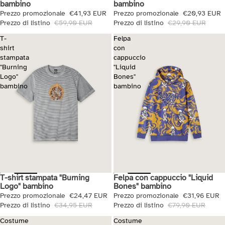
bambino
bambino
Prezzo promozionale
€41,93 EUR
Prezzo promozionale
€20,93 EUR
Prezzo di listino
€59,90 EUR
Prezzo di listino
€29,90 EUR
T-
Felpa
shirt
con
stampata
cappuccio
"Burning
"Liquid
Logo"
Bones"
bambino
bambino
T-shirt stampata "Burning
Felpa con cappuccio "Liquid
Saldi
Saldi
Logo" bambino
Bones" bambino
Prezzo promozionale
€24,47 EUR
Prezzo promozionale
€31,96 EUR
Prezzo di listino
€34,95 EUR
Prezzo di listino
€79,90 EUR
Costume
Costume