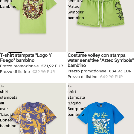
Fuego"
sensitive
bambino
"Aztec
Symbols"
bambino
T-shirt stampata "Logo Y
Costume volley con stampa
Saldi
Saldi
Fuego" bambino
water sensitive "Aztec Symbols"
bambino
Prezzo promozionale
€31,92 EUR
Prezzo promozionale
€34,93 EUR
Prezzo di listino
€39,90 EUR
Prezzo di listino
€49,90 EUR
T-
T-
shirt
shirt
stampata
stampata
all
"Liquid
over
Scorpion"
"Liquid
bambino
Bones"
bambino