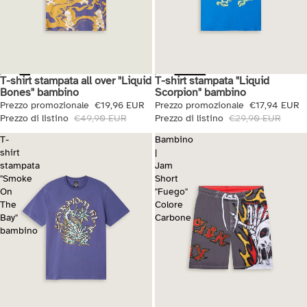
T-shirt stampata all over "Liquid
T-shirt stampata "Liquid
Saldi
Saldi
Bones" bambino
Scorpion" bambino
Prezzo promozionale
€19,96 EUR
Prezzo promozionale
€17,94 EUR
Prezzo di listino
€49,90 EUR
Prezzo di listino
€29,90 EUR
T-
Bambino
shirt
|
stampata
Jam
"Smoke
Short
On
"Fuego"
The
Colore
Bay"
Carbone
bambino