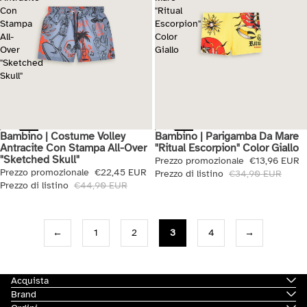
Con
"Ritual
Stampa
Escorpion"
All-
Color
Over
Giallo
"Sketched
Skull"
Bambino | Costume Volley
Bambino | Parigamba Da Mare
Saldi
Saldi
Antracite Con Stampa All-Over
"Ritual Escorpion" Color Giallo
"Sketched Skull"
Prezzo promozionale
€13,96 EUR
Prezzo promozionale
€22,45 EUR
Prezzo di listino
€34,90 EUR
Prezzo di listino
€44,90 EUR
←
1
2
3
4
→
Acquista
Brand