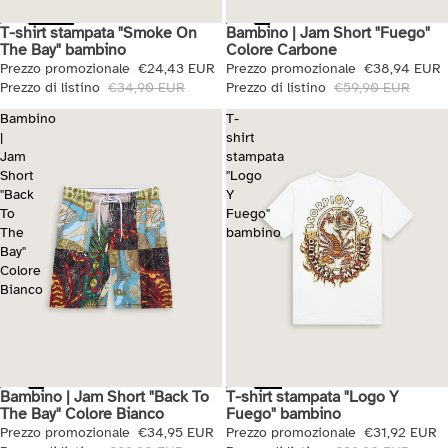
T-shirt stampata "Smoke On
Bambino | Jam Short "Fuego"
Saldi
Saldi
The Bay" bambino
Colore Carbone
Prezzo promozionale
€24,43 EUR
Prezzo promozionale
€38,94 EUR
Prezzo di listino
€34,90 EUR
Prezzo di listino
€59,90 EUR
Bambino
T-
|
shirt
Jam
stampata
Short
"Logo
"Back
Y
To
Fuego"
The
bambino
Bay"
Colore
Bianco
Bambino | Jam Short "Back To
T-shirt stampata "Logo Y
Saldi
Saldi
The Bay" Colore Bianco
Fuego" bambino
Prezzo promozionale
€34,95 EUR
Prezzo promozionale
€31,92 EUR