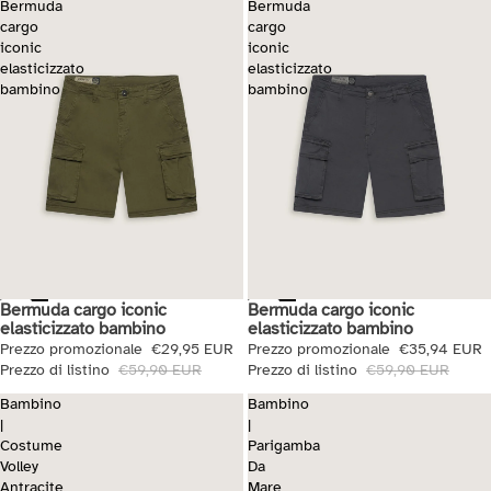
Bermuda
Bermuda
cargo
cargo
iconic
iconic
elasticizzato
elasticizzato
bambino
bambino
Bermuda cargo iconic
Bermuda cargo iconic
Saldi
Saldi
elasticizzato bambino
elasticizzato bambino
Prezzo promozionale
€29,95 EUR
Prezzo promozionale
€35,94 EUR
Prezzo di listino
€59,90 EUR
Prezzo di listino
€59,90 EUR
Bambino
Bambino
|
|
Costume
Parigamba
Volley
Da
Antracite
Mare