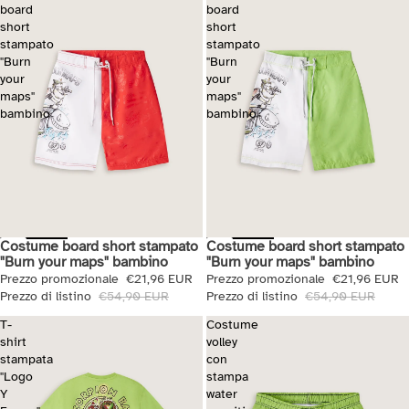
board
board
short
short
stampato
stampato
"Burn
"Burn
your
your
maps"
maps"
bambino
bambino
Costume board short stampato
Costume board short stampato
Saldi
Saldi
"Burn your maps" bambino
"Burn your maps" bambino
Prezzo promozionale
€21,96 EUR
Prezzo promozionale
€21,96 EUR
Prezzo di listino
€54,90 EUR
Prezzo di listino
€54,90 EUR
T-
Costume
shirt
volley
stampata
con
"Logo
stampa
Y
water