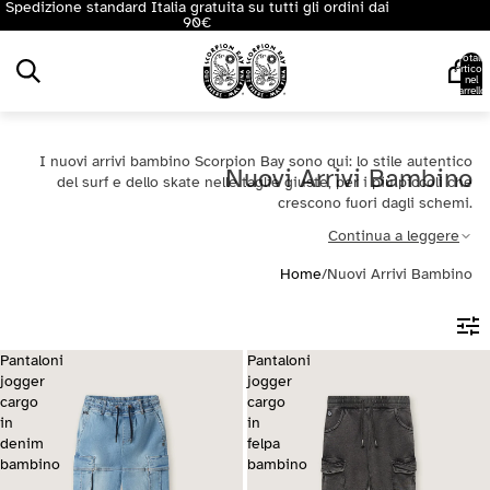
Spedizione standard Italia gratuita su tutti gli ordini dai
90€
Totale
articoli
nel
carrello:
0
I nuovi arrivi bambino Scorpion Bay sono qui: lo stile autentico
Nuovi Arrivi Bambino
del surf e dello skate nelle taglie giuste, per i più piccoli che
crescono fuori dagli schemi.
Continua a leggere
Home
/
Nuovi Arrivi Bambino
Pantaloni
Pantaloni
jogger
jogger
cargo
cargo
in
in
denim
felpa
bambino
bambino