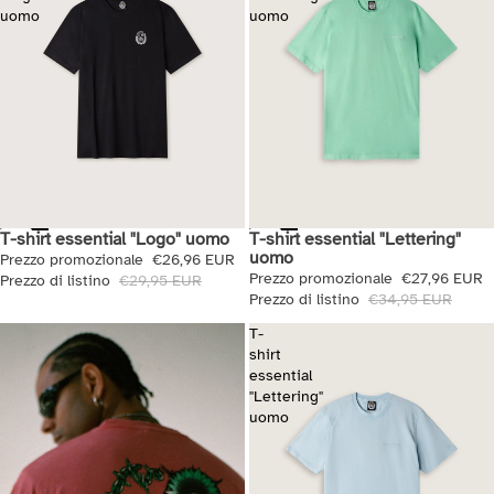
uomo
uomo
T-shirt essential "Lettering"
T-shirt essential "Logo" uomo
Saldi
Saldi
uomo
Prezzo promozionale
€26,96 EUR
Prezzo promozionale
€27,96 EUR
Prezzo di listino
€29,95 EUR
Prezzo di listino
€34,95 EUR
T-
shirt
essential
"Lettering"
uomo