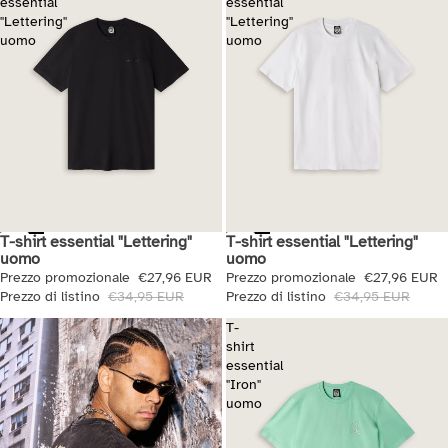
essential
essential
"Lettering"
"Lettering"
uomo
uomo
T-shirt essential "Lettering"
T-shirt essential "Lettering"
Saldi
Saldi
uomo
uomo
Prezzo promozionale
€27,96 EUR
Prezzo promozionale
€27,96 EUR
Prezzo di listino
€34,95 EUR
Prezzo di listino
€34,95 EUR
T-
shirt
essential
"Iron"
uomo