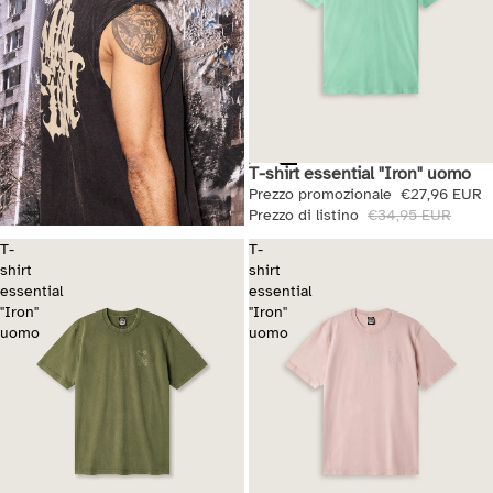
T-shirt essential "Iron" uomo
Saldi
Prezzo promozionale
€27,96 EUR
Prezzo di listino
€34,95 EUR
T-
T-
shirt
shirt
essential
essential
"Iron"
"Iron"
uomo
uomo