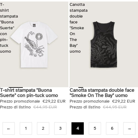
T-
Canotta
shirt
stampata
stampata
double
"Buona
face
Suerte"
"Smoke
con
On
pin-
The
tuck
Bay"
uomo
uomo
T-shirt stampata "Buona
Canotta stampata double face
Saldi
Saldi
Suerte" con pin-tuck uomo
"Smoke On The Bay" uomo
Prezzo promozionale
€29,22 EUR
Prezzo promozionale
€29,22 EUR
Prezzo di listino
€44,95 EUR
Prezzo di listino
€44,95 EUR
←
1
2
3
4
5
6
→