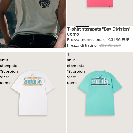
T-shirt stampata "Bay Division"
Saldi
uomo
Prezzo promozionale
€31,96 EUR
Prezzo di listino
€39,95 EUR
T-
T-
shirt
shirt
stampata
stampata
"Scorpion
"Scorpion
Vice"
Vice"
uomo
uomo