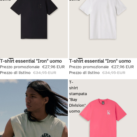
T-shirt essential "Iron" uomo
T-shirt essential "Iron" uomo
Saldi
Saldi
Prezzo promozionale
€27,96 EUR
Prezzo promozionale
€27,96 EUR
Prezzo di listino
€34,95 EUR
Prezzo di listino
€34,95 EUR
T-
shirt
stampata
"Bay
Division"
uomo