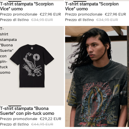
T-shirt stampata "Scorpion
T-shirt stampata "Scorpion
Saldi
Saldi
Vice" uomo
Vice" uomo
Prezzo promozionale
€27,96 EUR
Prezzo promozionale
€27,96 EUR
Prezzo di listino
€34,95 EUR
Prezzo di listino
€34,95 EUR
T-
shirt
stampata
"Buona
Suerte"
con
pin-
tuck
uomo
T-shirt stampata "Buona
Saldi
Suerte" con pin-tuck uomo
Prezzo promozionale
€29,22 EUR
Prezzo di listino
€44,95 EUR