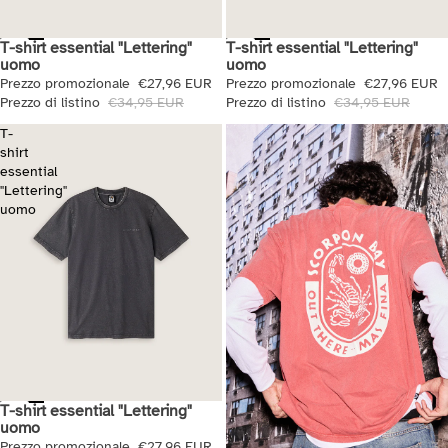
T-shirt essential "Lettering"
T-shirt essential "Lettering"
Saldi
Saldi
uomo
uomo
Prezzo promozionale
€27,96 EUR
Prezzo promozionale
€27,96 EUR
Prezzo di listino
€34,95 EUR
Prezzo di listino
€34,95 EUR
T-
shirt
essential
"Lettering"
uomo
T-shirt essential "Lettering"
Saldi
uomo
Prezzo promozionale
€27,96 EUR