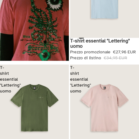
T-shirt essential "Lettering"
Saldi
uomo
Prezzo promozionale
€27,96 EUR
Prezzo di listino
€34,95 EUR
T-
T-
shirt
shirt
essential
essential
"Lettering"
"Lettering"
uomo
uomo