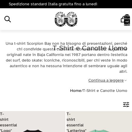
Spedizione standard Italia gratuita fino a lunedì
Totale
articoli
nel
carrello:
0
Una t-shirt Scorpion Bay non ha bisogno di presentazioni, perché
T-Shirt e Canotte Uomo
chi condivide questa cultura la riconosce subito: le grafiche
originali nate in Baja California nel 1987 portano dentro l'estetica
del surf, dello skate: iconiche, riconoscibili, per chi veste in modo
autentico e non ha nessuna intenzione di sembrare uguale agli
altri.
Continua a leggere
Home
/
T-Shirt e Canotte Uomo
T-
T-
shirt
shirt
essential
essential
"Logo"
"Lettering"