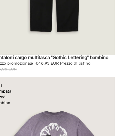
ntaloni cargo multitasca "Gothic Lettering" bambino
di
ezzo promozionale
€48,93 EUR
Prezzo di listino
9,90 EUR
rt
ampata
ws"
mbino