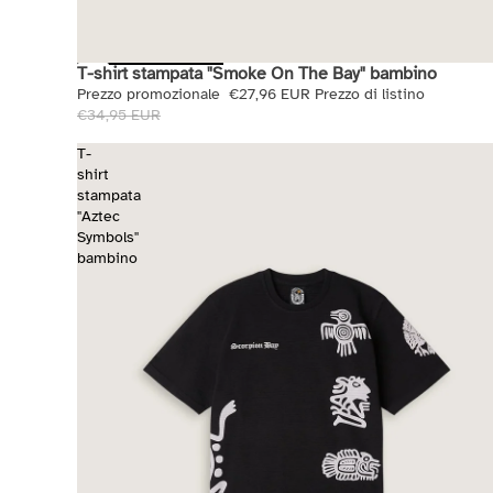
T-shirt stampata "Smoke On The Bay" bambino
Saldi
Prezzo promozionale
€27,96 EUR
Prezzo di listino
€34,95 EUR
T-
shirt
stampata
"Aztec
Symbols"
bambino