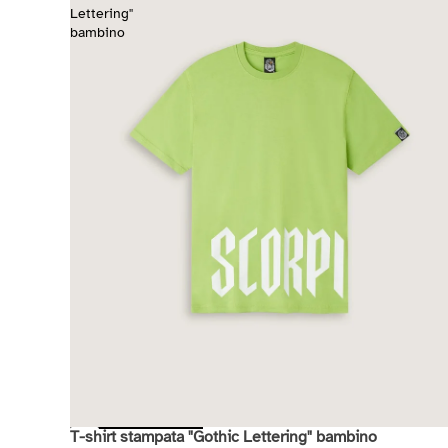
Lettering"
bambino
T-shirt stampata "Gothic Lettering" bambino
Saldi