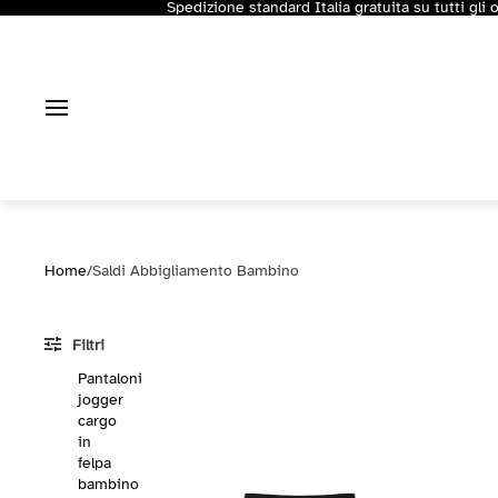
Spedizione standard Italia gratuita su tutti gli 
Home
/
Saldi Abbigliamento Bambino
Filtri
Pantaloni
jogger
cargo
in
felpa
bambino