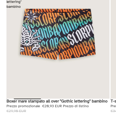
lettering"
bambino
Boxer mare stampato all over "Gothic lettering" bambino
T-
Saldi
Sal
Prezzo promozionale
€20,93 EUR
Prezzo di listino
Pr
€29,90 EUR
€3