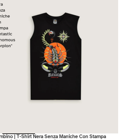
ra
nza
niche
n
ampa
ntastic
enomous
rpion"
mbino | T-Shirt Nera Senza Maniche Con Stampa
di