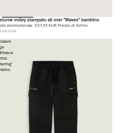
stume volley stampato all over "Waves" bambino
di
ezzo promozionale
€27,93 EUR
Prezzo di listino
9,90 EUR
taloni
rgo
titasca
thic
tering"
mbino