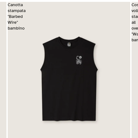
Canotta
Co
stampata
vol
"Barbed
st
Wire"
all
bambino
ove
"Wa
ba