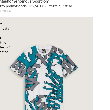
intastic "Venomous Scorpion"
ezzo promozionale
€19,96 EUR
Prezzo di listino
4,95 EUR
rt
ampata
r
thic
tering"
mbino