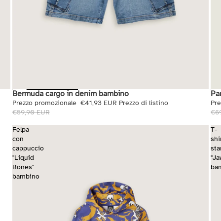
Bermuda cargo in denim bambino
Pa
Saldi
Sal
Prezzo promozionale
€41,93 EUR
Prezzo di listino
Pr
€59,90 EUR
€6
Felpa
T-
con
shi
cappuccio
st
"Liquid
"Ja
Bones"
ba
bambino