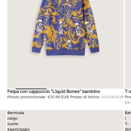
Felpa con cappuccio "Liquid Bones" bambino
T-
Saldi
Sal
Prezzo promozionale
€31,96 EUR
Prezzo di listino
€79,90 EUR
Pr
€4
Bermuda
Ba
cargo
|
iconic
T-
elasticizzato
Shi