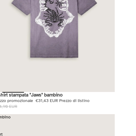
shirt stampata "Jaws" bambino
di
ezzo promozionale
€31,43 EUR
Prezzo di listino
4,90 EUR
mbino
rt