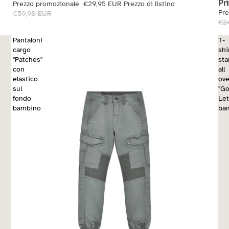
Pr
Prezzo promozionale
€29,95 EUR
Prezzo di listino
Pr
€59,90 EUR
€2
Pantaloni
T-
cargo
shi
"Patches"
st
con
all
elastico
ove
sul
"Go
fondo
Let
bambino
ba