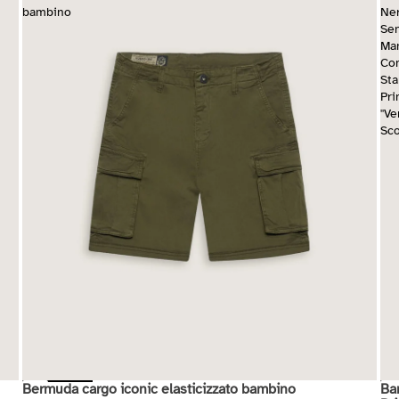
bambino
Ne
Se
Ma
Co
St
Pri
"V
Sco
Bermuda cargo iconic elasticizzato bambino
Ba
Saldi
Sal