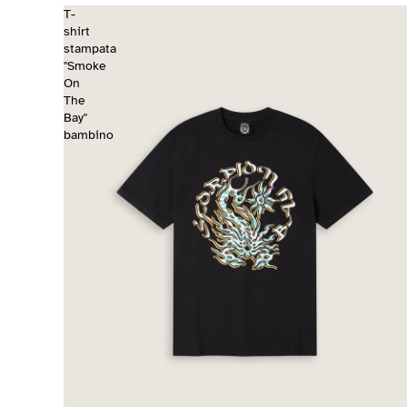
T-
shirt
stampata
"Smoke
On
The
Bay"
bambino