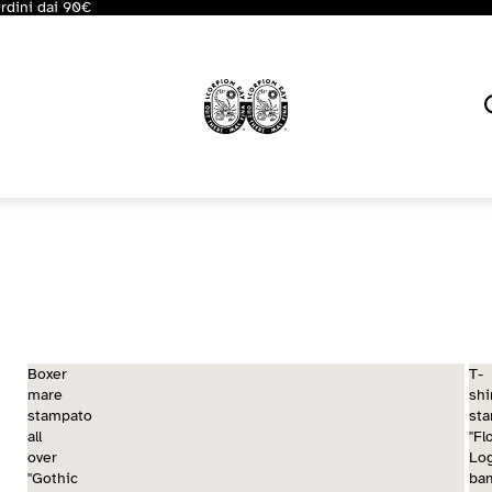
ordini dai 90€
I saldi bambino Scorpion Bay so
Boxer
T-
mare
shi
stampato
st
all
"Fl
over
Lo
"Gothic
ba