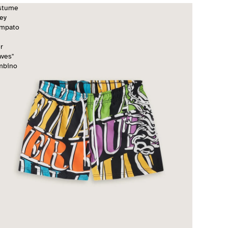
stume
ley
ampato
r
ves"
mbino