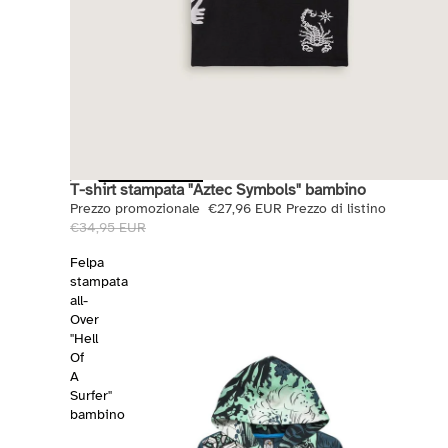
T-shirt stampata "Aztec Symbols" bambino
Saldi
Prezzo promozionale
€27,96 EUR
Prezzo di listino
€34,95 EUR
Felpa
stampata
all-
Over
"Hell
Of
A
Surfer"
bambino