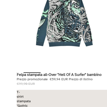
Felpa stampata all-Over "Hell Of A Surfer" bambino
Saldi
Prezzo promozionale
€59,94 EUR
Prezzo di listino
€99,90 EUR
T-
shirt
stampata
"Gothic