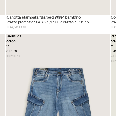
Canotta stampata "Barbed Wire" bambino
Co
Saldi
Sal
Prezzo promozionale
€24,47 EUR
Prezzo di listino
Pr
€34,95 EUR
€3
Bermuda
Pan
cargo
ca
in
mul
denim
"Go
bambino
Let
ba