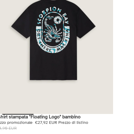
shirt stampata "Floating Logo" bambino
di
ezzo promozionale
€27,92 EUR
Prezzo di listino
4,90 EUR