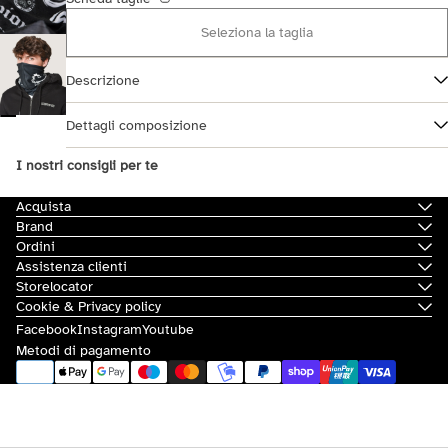
Seleziona la taglia
Descrizione
Dettagli composizione
I nostri consigli per te
Acquista
Brand
Ordini
Assistenza clienti
Storelocator
Cookie & Privacy policy
Facebook
Instagram
Youtube
Metodi di pagamento
© 2026
Scorpion Bay
|
Sovvenzioni e contributi