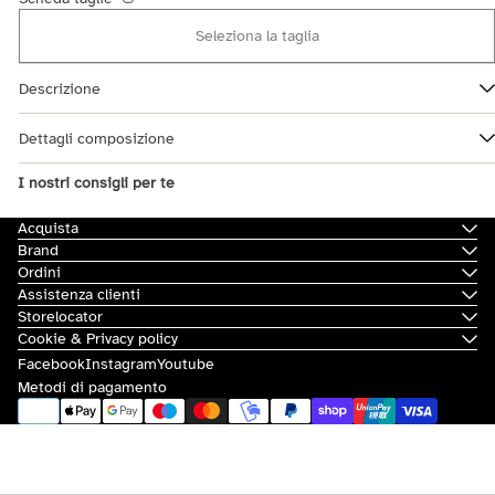
Seleziona la taglia
Descrizione
Dettagli composizione
I nostri consigli per te
Acquista
Brand
Ordini
Assistenza clienti
Storelocator
Cookie & Privacy policy
Facebook
Instagram
Youtube
Metodi di pagamento
© 2026
Scorpion Bay
|
Sovvenzioni e contributi