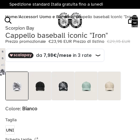
Spedizione standard Italia gratuita fino a lunedì
Home
/
Accessori Uomo e Bambino
/
Cappello baseball iconic "Iron"
Totale
articoli
nel
carrello:
Scorpion Bay
0
Cappello baseball iconic "Iron"
Prezzo promozionale
€23,96 EUR
Prezzo di listino
€29,95 EUR
Colore:
Bianco
Taglia
UNI
Scheda taglie