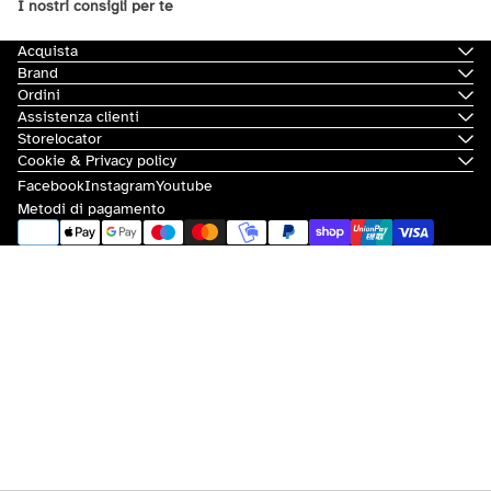
I nostri consigli per te
Acquista
Brand
Ordini
Assistenza clienti
Storelocator
Cookie & Privacy policy
Facebook
Instagram
Youtube
Metodi di pagamento
© 2026
Scorpion Bay
|
Sovvenzioni e contributi