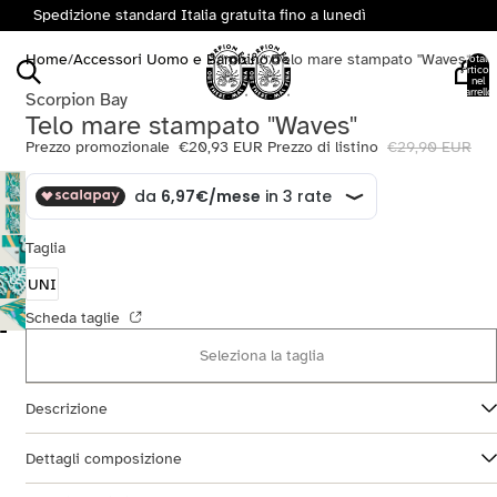
Spedizione standard Italia gratuita fino a lunedì
Home
/
Accessori Uomo e Bambino
/
Telo mare stampato "Waves"
Totale
articoli
nel
carrello:
Scorpion Bay
0
Telo mare stampato "Waves"
Prezzo promozionale
€20,93 EUR
Prezzo di listino
€29,90 EUR
Taglia
UNI
Scheda taglie
Seleziona la taglia
Descrizione
Dettagli composizione