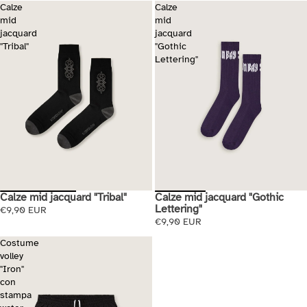
Calze
Calze
mid
mid
jacquard
jacquard
"Tribal"
"Gothic
Lettering"
Calze mid jacquard "Gothic
Calze mid jacquard "Tribal"
Esaurito
Lettering"
€9,90 EUR
€9,90 EUR
Costume
volley
"Iron"
con
stampa