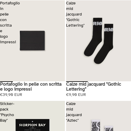
Portafoglio
Calze
in
mid
pelle
jacquard
con
"Gothic
scritta
Lettering"
e
logo
impressi
Calze mid jacquard "Gothic
Portafoglio in pelle con scritta
Lettering"
e logo impressi
€9,90 EUR
€39,90 EUR
Sticker-
Calze
pack
mid
"Psycho
jacquard
Bay"
"Aztec"