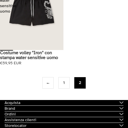
water
sensitive
uomo
Costume volley "Iron" con
Esaurito
stampa water sensitive uomo
€59,95 EUR
←
1
2
Acquista
Brand
Ordini
Assistenza clienti
Storelocator