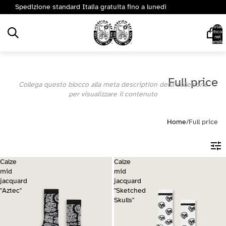
Spedizione standard Italia gratuita fino a lunedì
Totale
articoli
nel
carrello:
0
Full price
Collega questo blocco alla meta description della collezione
per visualizzare il contenuto
Home
/
Full price
Calze
Calze
mid
mid
jacquard
jacquard
"Aztec"
"Sketched
Skulls"