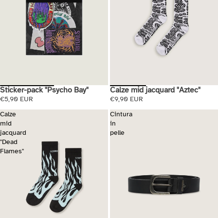
Sticker-pack "Psycho Bay"
Calze mid jacquard "Aztec"
Esaurito
€5,90 EUR
€9,90 EUR
Calze
Cintura
mid
in
jacquard
pelle
"Dead
Flames"