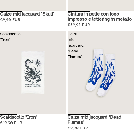
Calze mid jacquard "Skull"
Cintura in pelle con logo
impresso e lettering in metallo
€9,90 EUR
€39,95 EUR
Scaldacollo
Calze
"Iron"
mid
jacquard
"Dead
Flames"
Scaldacollo "Iron"
Calze mid jacquard "Dead
Esaurito
Flames"
€19,90 EUR
€9,90 EUR