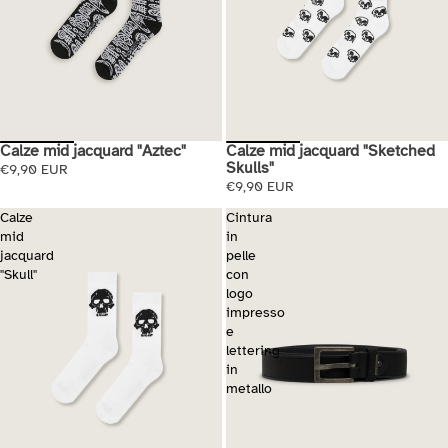
Calze mid jacquard "Aztec"
Calze mid jacquard "Sketched
Esaurito
Skulls"
€9,90 EUR
€9,90 EUR
Calze
Cintura
mid
in
jacquard
pelle
"Skull"
con
logo
impresso
e
lettering
in
metallo